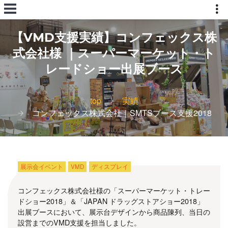
【VMD支援実績】コンフェックス株
式会社様 ｜スーパーマーケット・ト
レードショー出展ブース
top
実績
コンフェックス株式会社｜SMTSブース支援2018
展示会イベント
VMD
ディスプレイ
コンフェックス株式会社様の「スーパーマーケット・トレー
ドショー2018」＆「JAPAN ドラッグストアショー2018」
出展ブースにおいて、展示台デザインから商品陳列、当日の
設営までのVMD支援を担当しました。