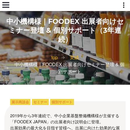
中小機構様｜FOODEX 出展者向けセ
ミナー登壇 & 個別サポート（3年連
続）
top
実績
中小機構様｜FOODEX 出展者向けセミナー登壇 & 個
別サポート
展示商談会
セミナー
個別サポート
2019年から3年連続で、中小企業基盤整備機構様が主催する
「FOODEX JAPAN」の出展者向け説明会に登壇。
出展効果の最大化を目指す皆様へ、出展に向けた効果的な展